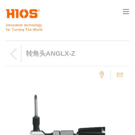
innovative technology
for Turning The World
转角头ANGLX-Z