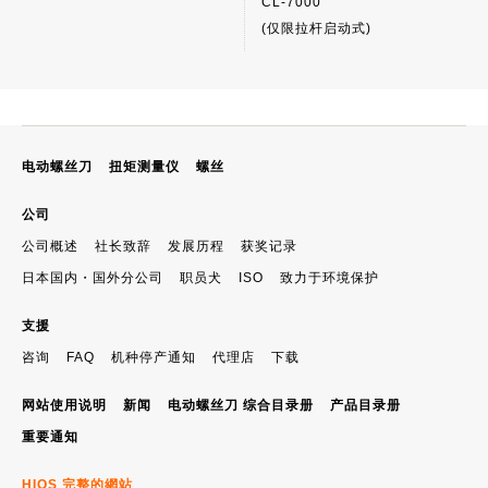
CL-7000
(仅限拉杆启动式)
电动螺丝刀
扭矩测量仪
螺丝
公司
公司概述
社长致辞
发展历程
获奖记录
日本国内・国外分公司
职员犬
ISO
致力于环境保护
支援
咨询
FAQ
机种停产通知
代理店
下载
网站使用说明
新闻
电动螺丝刀 综合目录册
产品目录册
重要通知
HIOS 完整的網站