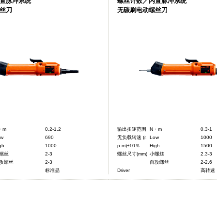
内置脉冲系统
螺丝计数／内置脉冲系统
丝刀
无碳刷电动螺丝刀
・m
0.2-1.2
输出扭矩范围
N・m
0.3-1
ow
690
无负载转速 (r.
Low
1000
gh
1000
p.m)±10％
High
1500
螺丝
2-3
螺丝尺寸(mm)
小螺丝
2.3-3
攻螺丝
2-3
自攻螺丝
2-2.6
标准品
Driver
高转速