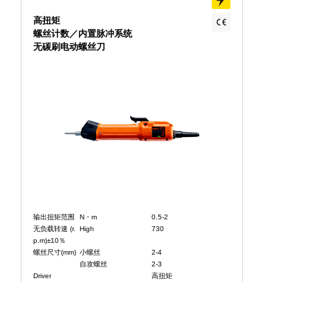
高扭矩
螺丝计数／内置脉冲系统
无碳刷电动螺丝刀
输出扭矩范围
N・m
0.5-2
无负载转速 (r.
High
730
p.m)±10％
螺丝尺寸(mm)
小螺丝
2-4
自攻螺丝
2-3
Driver
高扭矩