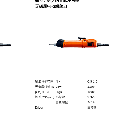
螺丝计数／内置脉冲系统
无碳刷电动螺丝刀
输出扭矩范围
N・m
0.5-1.5
无负载转速 (r.
Low
1200
p.m)±10％
High
1800
螺丝尺寸(mm)
小螺丝
2.3-3
自攻螺丝
2-2.6
Driver
高转速