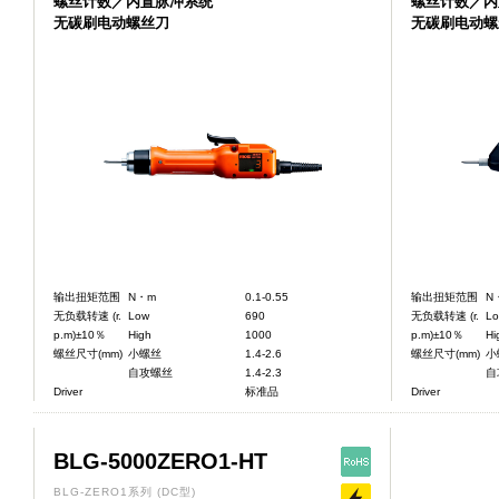
螺丝计数／内置脉冲系统
螺丝计数／
无碳刷电动螺丝刀
无碳刷电动螺
输出扭矩范围
N・m
0.1-0.55
输出扭矩范围
N
无负载转速 (r.
Low
690
无负载转速 (r.
L
p.m)±10％
High
1000
p.m)±10％
Hi
螺丝尺寸(mm)
小螺丝
1.4-2.6
螺丝尺寸(mm)
小
自攻螺丝
1.4-2.3
自
Driver
标准品
Driver
BLG-5000ZERO1-HT
BLG-ZERO1系列
(DC型)