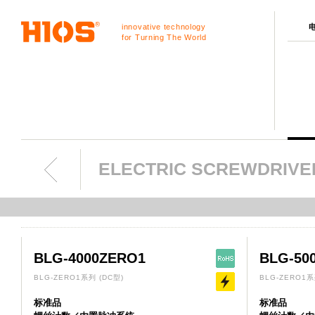
innovative technology
for Turning The World
ELECTRIC SCREWDRIV
BLG-4000ZERO1
BLG-50
BLG-ZERO1系列
(DC型)
BLG-ZERO1
标准品
标准品