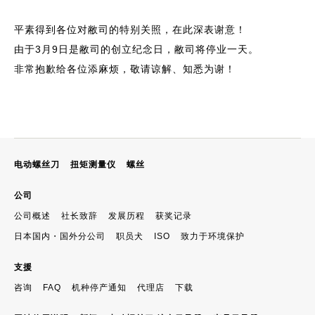
平素得到各位对敝司的特别关照，在此深表谢意！
由于3月9日是敝司的创立纪念日，敝司将停业一天。
非常抱歉给各位添麻烦，敬请谅解、知悉为谢！
电动螺丝刀
扭矩测量仪
螺丝
公司
公司概述
社长致辞
发展历程
获奖记录
日本国内・国外分公司
职员犬
ISO
致力于环境保护
支援
咨询
FAQ
机种停产通知
代理店
下载