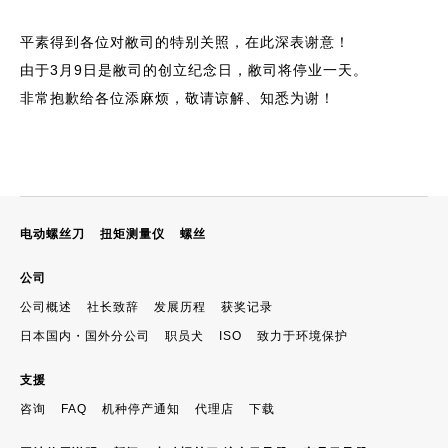
平素得到各位对敝司的特别关照，在此深表谢意！
由于3月9日是敝司的创立纪念日，敝司将停业一天。
非常抱歉给各位添麻烦，敬请谅解、知悉为谢！
电动螺丝刀
扭矩测量仪
螺丝
公司
公司概述
社长致辞
发展历程
获奖记录
日本国内・国外分公司
职员犬
ISO
致力于环境保护
支援
咨询
FAQ
机种停产通知
代理店
下载