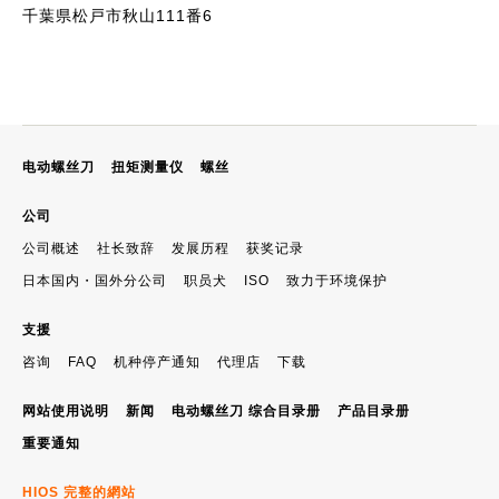
千葉県松戸市秋山111番6
电动螺丝刀
扭矩测量仪
螺丝
公司
公司概述
社长致辞
发展历程
获奖记录
日本国内・国外分公司
职员犬
ISO
致力于环境保护
支援
咨询
FAQ
机种停产通知
代理店
下载
网站使用说明
新闻
电动螺丝刀 综合目录册
产品目录册
重要通知
HIOS 完整的網站