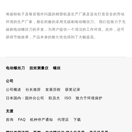
将碳粉粒子及噪音视作问题的精密机器生产厂家及旨在打造安全的劳动
环境的生产厂家，都在积极的采用无碳刷电动螺丝刀。 我们也致力于无
碳刷电动螺丝刀的开发，为用户提供一个清洁的工作环境。此外，还可
获得节能效果，产品本身的耐久性也得到了大幅提高。
电动螺丝刀
扭矩测量仪
螺丝
公司
公司概述
社长致辞
发展历程
获奖记录
日本国内・国外分公司
职员犬
ISO
致力于环境保护
支援
咨询
FAQ
机种停产通知
代理店
下载