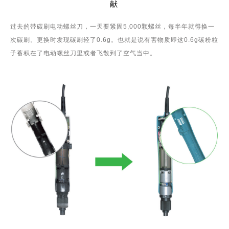
献
过去的带碳刷电动螺丝刀，一天要紧固5,000颗螺丝，每半年就得换一
次碳刷。更换时发现碳刷轻了0.6g。也就是说有害物质即这0.6g碳粉粒
子蓄积在了电动螺丝刀里或者飞散到了空气当中。